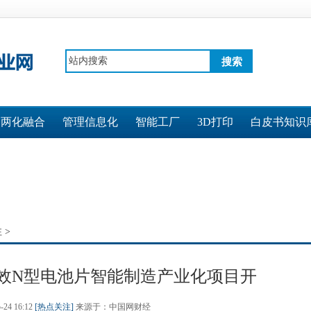
搜索
两化融合
管理信息化
智能工厂
3D打印
白皮书知识
注
>
高效N型电池片智能制造产业化项目开
-24 16:12
[热点关注]
来源于：中国网财经