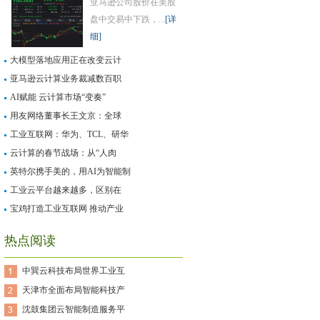
亚马逊公司股价在美股
盘中交易中下跌，...
[详
细]
大模型落地应用正在改变云计
亚马逊云计算业务裁减数百职
AI赋能 云计算市场“变奏”
用友网络董事长王文京：全球
工业互联网：华为、TCL、研华
云计算的春节战场：从“人肉
英特尔携手美的，用AI为智能制
工业云平台越来越多，区别在
宝鸡打造工业互联网 推动产业
热点阅读
中巽云科技布局世界工业互
天津市全面布局智能科技产
沈鼓集团云智能制造服务平