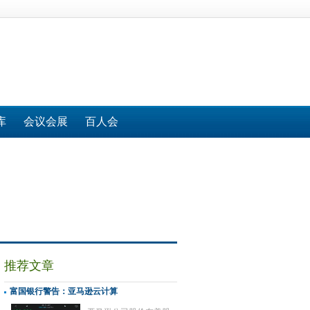
库
会议会展
百人会
推荐文章
富国银行警告：亚马逊云计算