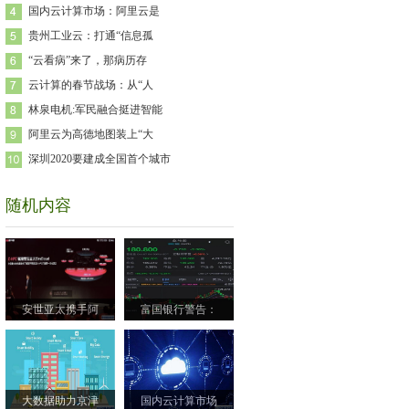
国内云计算市场：阿里云是
贵州工业云：打通“信息孤
“云看病”来了，那病历存
云计算的春节战场：从“人
林泉电机:军民融合挺进智能
阿里云为高德地图装上“大
深圳2020要建成全国首个城市
随机内容
安世亚太携手阿
富国银行警告：
大数据助力京津
国内云计算市场