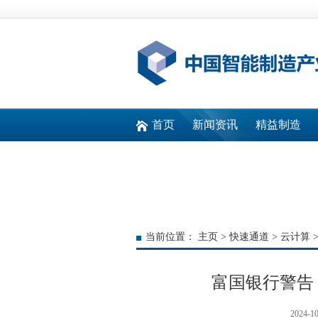
首页
新闻资讯
精益制造
快速通道
当前位置：
主页
>
快速通道
>
云计算
富国银行警告
2024-10