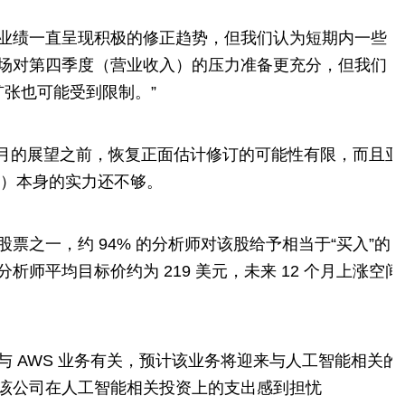
马逊的业绩一直呈现积极的修正趋势，但我们认为短期内一些
场对第四季度（营业收入）的压力准备更充分，但我们
扩张也可能受到限制。”
7 月的展望之前，恢复正面估计修订的可能性有限，而且亚
S）本身的实力还不够。
之一，约 94% 的分析师对该股给予相当于“买入”的
师平均目标价约为 219 美元，未来 12 个月上涨空间
AWS 业务有关，预计该业务将迎来与人工智能相关的
该公司在人工智能相关投资上的支出感到担忧