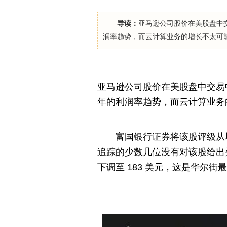
导读：
亚马逊公司股价在美股盘中
润率趋势，而云计算业务的增长不太可
亚马逊公司股价在美股盘中交易
年的利润率趋势，而云计算业务
富国银行证券将该股评级从增持下调
追踪的少数几位没有对该股给出买
下调至 183 美元，这是华尔街