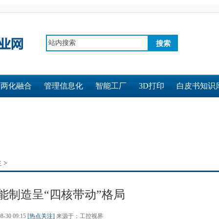
搜索
两化融合
管理信息化
智能工厂
3D打印
白皮书知识
注
>
能制造呈“四核带动”格局
08-30 09:15
[热点关注]
来源于：工控视界