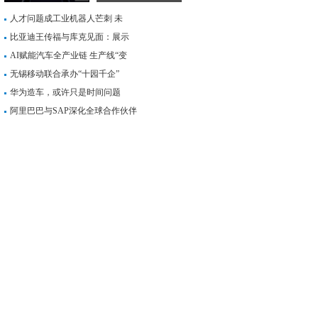
人才问题成工业机器人芒刺 未
比亚迪王传福与库克见面：展示
AI赋能汽车全产业链 生产线“变
无锡移动联合承办“十园千企”
华为造车，或许只是时间问题
阿里巴巴与SAP深化全球合作伙伴