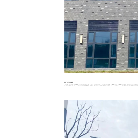
打造“1+2”产业体系
白墙黛瓦，移步异景，下g1503上海绕城高速泖港匝道往西一公里路程，这个新中式风格的产业园区便映入眼帘。从2020年拿地，到2021年启动建设，紧锣密鼓建设的临港黄桥智