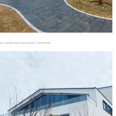
建检测评估中心、创新创业实践孵化基地、科研团队实验室、产教融合基地、培训基地等方面探索广泛合作，共同创建科技农业产学研深度合作新样板。