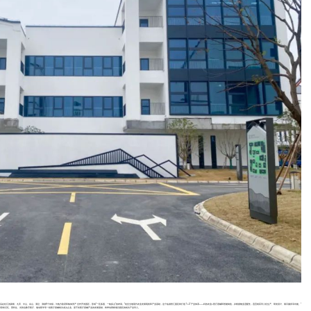
后在松江的新桥、九亭、中山、佘山、洞泾、泖港6个街镇，与地方政府和集体资产合作开发园区，形成“一区多园、一核多点”的布局。“结合当地现代农业发展现状和产业基础，这个临港智汇园区将打造‘1+2’产业体系——科技农业+医疗器械和智能制造，并根据物业适配性，适宜相应导入轻生产、研发设计、展示服务等功能。”朱峰介绍
聚形状记忆、普利生、光韵达数字医疗、逸动医学等一批医疗器械相关龙头企业。基于其医疗器械产业的发展基础，将带动黄桥项目园区的相关产业导入。