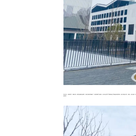
用心培土，静候花开。朱峰介绍，园区边建设边招商，目前已签约和储备了一批高质量产业项目。其中有主营不干胶标签生产制造的诗冠印刷，该公司是支付宝、微信、盒马生鲜、星
签约率。