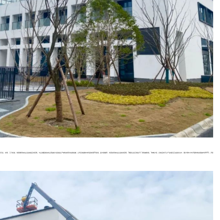
巴克、光明、三只松鼠、欧莱雅等知名企业的指定供应商。与之相配套的有主营贴标机设备生产销售的理为包装机械，公司目前拥有专利及软著20多项，是中国烟草、科思创等知名企业的供应商。“两家企业已经处于厂房装修阶段。”朱峰介绍，目前还有不少产业项目正在接洽当中，预计明年今年开园时将实现签约率50%，开园后1至2年