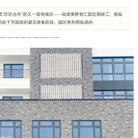
团“区区合作”的又一落地项目——临港黄桥智汇园近期竣工。据临
前处于开园前的最后筹备阶段。园区将利用临港的
的品牌和资源优势，打造以数字农业、高端医疗器械、智能制造为主的产业集群，力促村镇集体经济保值增值高质量发展，为区域产业发展孕育新机。