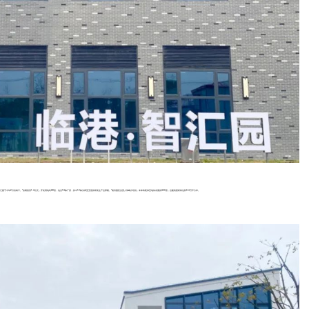
汇园于今年2月份竣工。“首期投资1.4亿元，开发用地约68亩，包含13栋厂房，其中12栋为四至五层的研发生产总部楼。”项目园区负责人朱峰介绍说，未来将延伸至地块东面的300亩，总建筑面积将达到9.4万平方米。