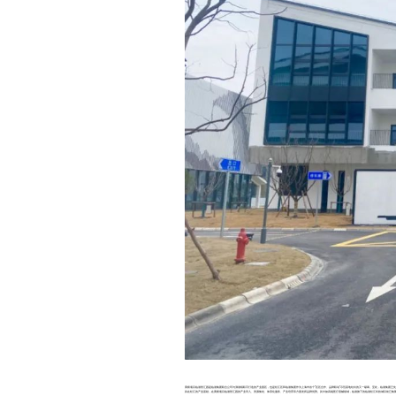
黄桥项目临港智汇园是临港集团联合公司与泖港镇联手打造的产业园区，也是松江区和临港集团作为上海市首个“区区合作、品牌联动”示范基地结出的又一硕果。至此，临港集团已先
其在松江的产业基础，在黄桥项目临港智汇园的产业导入、资源集结、体系化服务、产业培育等方面发挥品牌优势。其中如高端医疗器械领域，临港旗下的临港松江科技城目前已集