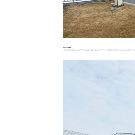
优化配套“引凤来栖”
为培育产业发展的良好生态，临港也积极协调科研等方面社会资源融入园区，为园区企业发展助力。下阶段，临港智汇园将以该项目为核心，和相关高校建立产学研合作平台，在共